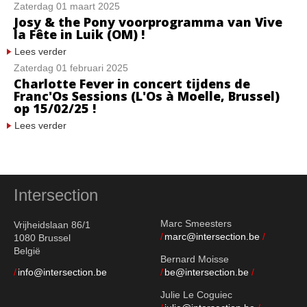
Zaterdag 01 maart 2025
Josy & the Pony voorprogramma van Vive
la Fête in Luik (OM) !
Lees verder
Zaterdag 01 februari 2025
Charlotte Fever in concert tijdens de
Franc'Os Sessions (L'Os à Moelle, Brussel)
op 15/02/25 !
Lees verder
Intersection
Marc Smeesters
Vrijheidslaan 86/1
marc@intersection.be
1080 Brussel
België
Bernard Moisse
info@intersection.be
be@intersection.be
Julie Le Coguiec