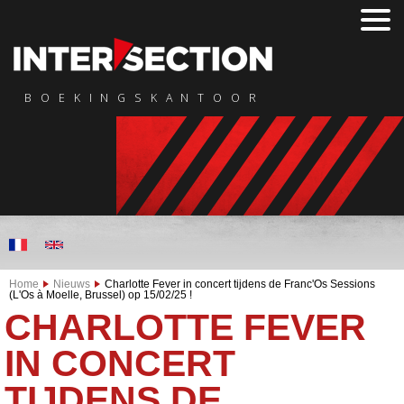
BOEKINGSKANTOOR
Home
Nieuws
Charlotte Fever in concert tijdens de Franc'Os Sessions
(L'Os à Moelle, Brussel) op 15/02/25 !
CHARLOTTE FEVER
IN CONCERT
TIJDENS DE